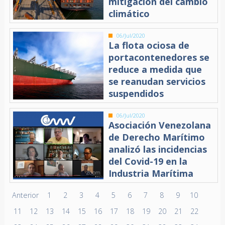
mitigación del cambio
climático
06/Jul/2020
La flota ociosa de
portacontenedores se
reduce a medida que
se reanudan servicios
suspendidos
06/Jul/2020
Asociación Venezolana
de Derecho Marítimo
analizó las incidencias
del Covid-19 en la
Industria Marítima
Anterior
1
2
3
4
5
6
7
8
9
10
11
12
13
14
15
16
17
18
19
20
21
22