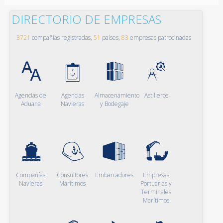
DIRECTORIO DE EMPRESAS
3721
compañías registradas,
51
países,
83
empresas patrocinadas
Agencias de
Agencias
Almacenamiento
Astilleros
Aduana
Navieras
y Bodegaje
Compañías
Consultores
Embarcadores
Empresas
Navieras
Marítimos
Portuarias y
Terminales
Marítimos