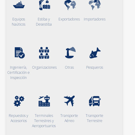
Equipos
Estiba y
Exportadores
Importadores
Naúticos
Desestiba
Ingeniería,
Organizaciones
Otras
Pesqueros
Certificación e
Inspección
Repuestos y
Terminales
Transporte
Transporte
Accesorios
Terrestres y
Aéreo
Terrestre
Aeroportuarios