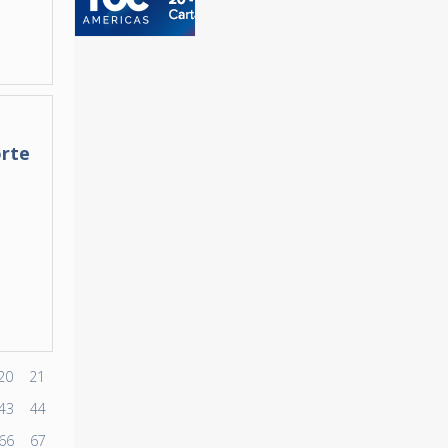
orte
20
21
43
44
66
67