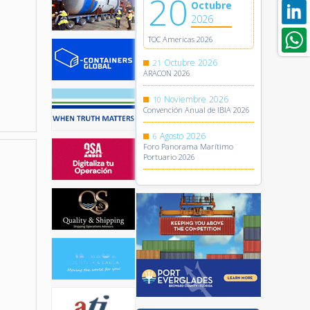
20
Octubre
2026
TOC Americas 2026
Octubre
2026
21
ARACON 2026
Noviembre
2026
10
Convención Anual de IBIA 2026
Agosto
2026
6
Foro Panorama Marítimo
Portuario 2026