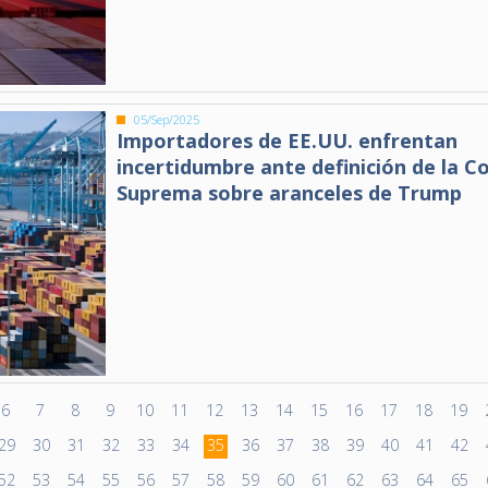
05/Sep/2025
Importadores de EE.UU. enfrentan
incertidumbre ante definición de la C
Suprema sobre aranceles de Trump
6
7
8
9
10
11
12
13
14
15
16
17
18
19
29
30
31
32
33
34
35
36
37
38
39
40
41
42
52
53
54
55
56
57
58
59
60
61
62
63
64
65