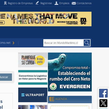
Registro de Empresas
Regístrese
Empleos
Contáctenos
imo.net
AGENDA
as
el