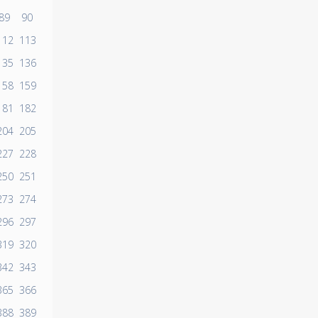
89
90
112
113
135
136
158
159
181
182
204
205
227
228
250
251
273
274
296
297
319
320
342
343
365
366
388
389