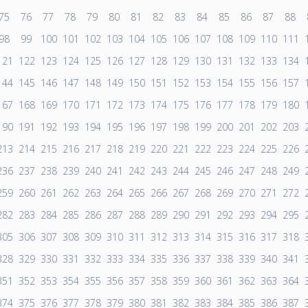
75
76
77
78
79
80
81
82
83
84
85
86
87
88
98
99
100
101
102
103
104
105
106
107
108
109
110
111
121
122
123
124
125
126
127
128
129
130
131
132
133
134
144
145
146
147
148
149
150
151
152
153
154
155
156
157
167
168
169
170
171
172
173
174
175
176
177
178
179
180
190
191
192
193
194
195
196
197
198
199
200
201
202
203
213
214
215
216
217
218
219
220
221
222
223
224
225
226
236
237
238
239
240
241
242
243
244
245
246
247
248
249
259
260
261
262
263
264
265
266
267
268
269
270
271
272
282
283
284
285
286
287
288
289
290
291
292
293
294
295
305
306
307
308
309
310
311
312
313
314
315
316
317
318
328
329
330
331
332
333
334
335
336
337
338
339
340
341
351
352
353
354
355
356
357
358
359
360
361
362
363
364
374
375
376
377
378
379
380
381
382
383
384
385
386
387