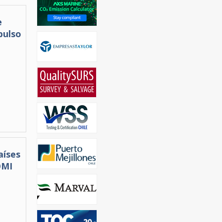
e
pulso
aíses
OMI