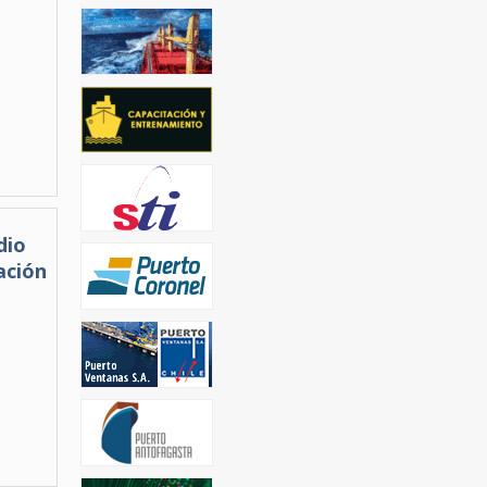
dio
ación