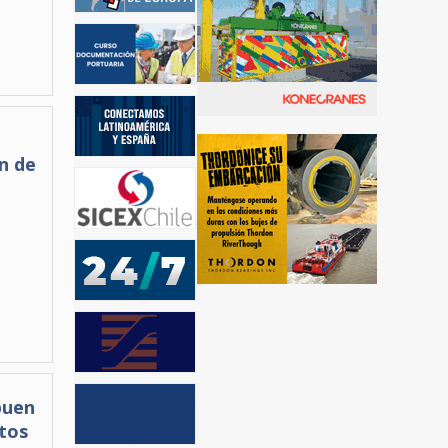
n de
buen
tos