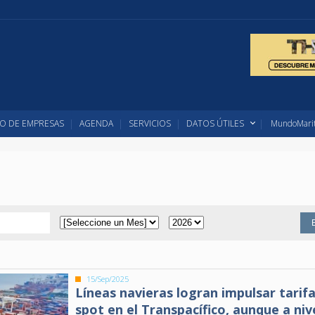
O DE EMPRESAS
AGENDA
SERVICIOS
DATOS ÚTILES
MundoMarit
15/Sep/2025
Líneas navieras logran impulsar tarif
spot en el Transpacífico, aunque a niv