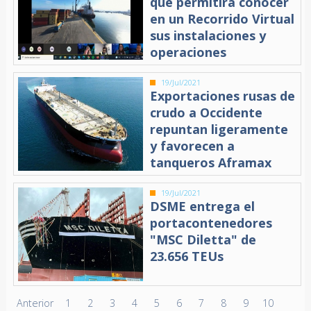
que permitirá conocer
en un Recorrido Virtual
sus instalaciones y
operaciones
19/Jul/2021
Exportaciones rusas de
crudo a Occidente
repuntan ligeramente
y favorecen a
tanqueros Aframax
19/Jul/2021
DSME entrega el
portacontenedores
"MSC Diletta" de
23.656 TEUs
Anterior
1
2
3
4
5
6
7
8
9
10