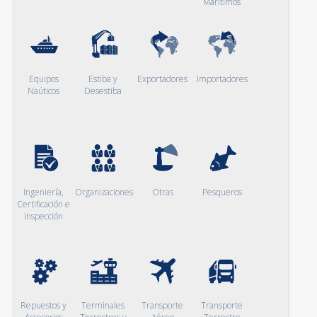
Marítimos
Equipos
Estiba y
Exportadores
Importadores
Naúticos
Desestiba
Ingeniería,
Organizaciones
Otras
Pesqueros
Certificación e
Inspección
Repuestos y
Terminales
Transporte
Transporte