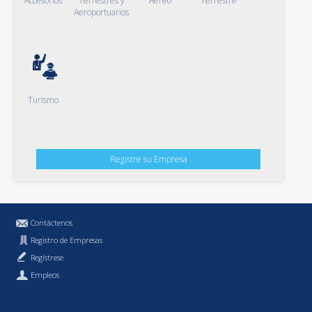
Accesorios
Terrestres y
Aéreo
Terrestre
Aeroportuarios
Turismo
Registre su Empresa
Contáctenos
Registro de Empresas
Regístrese
Empleos