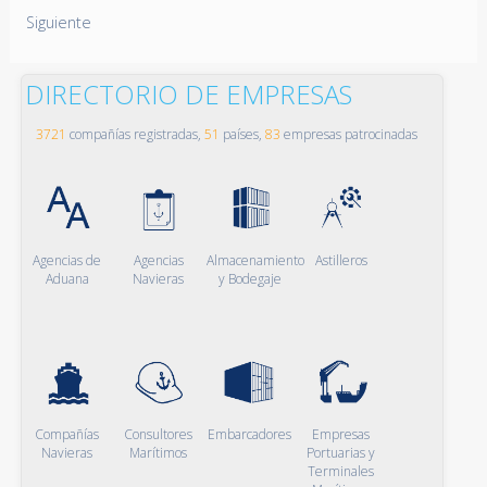
Siguiente
DIRECTORIO DE EMPRESAS
3721
compañías registradas,
51
países,
83
empresas patrocinadas
Agencias de
Agencias
Almacenamiento
Astilleros
Aduana
Navieras
y Bodegaje
Compañías
Consultores
Embarcadores
Empresas
Navieras
Marítimos
Portuarias y
Terminales