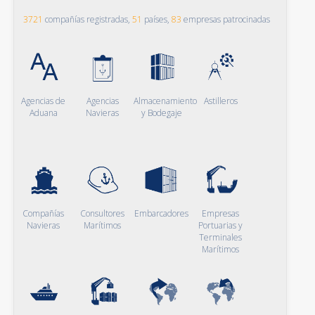
3721
compañías registradas,
51
países,
83
empresas patrocinadas
Agencias de
Agencias
Almacenamiento
Astilleros
Aduana
Navieras
y Bodegaje
Compañías
Consultores
Embarcadores
Empresas
Navieras
Marítimos
Portuarias y
Terminales
Marítimos