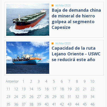
06/Mar/2020
Baja de demanda china
de mineral de hierro
golpea al segmento
Capesize
06/Mar/2020
Capacidad de la ruta
Lejano Oriente - USWC
se reducirá este año
Anterior
1
2
3
4
5
6
7
8
9
10
11
12
13
14
15
16
17
18
19
20
21
22
23
24
25
26
27
28
29
30
31
32
33
34
35
36
37
38
39
40
41
42
43
44
45
46