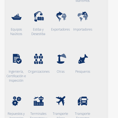
Marítimos
Equipos
Estiba y
Exportadores
Importadores
Naúticos
Desestiba
Ingeniería,
Organizaciones
Otras
Pesqueros
Certificación e
Inspección
Repuestos y
Terminales
Transporte
Transporte