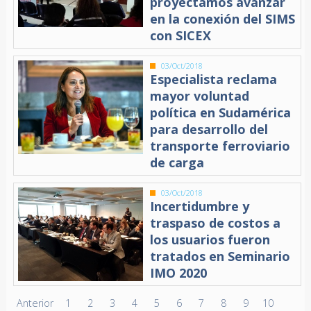
proyectamos avanzar
en la conexión del SIMS
con SICEX
03/Oct/2018
Especialista reclama
mayor voluntad
política en Sudamérica
para desarrollo del
transporte ferroviario
de carga
03/Oct/2018
Incertidumbre y
traspaso de costos a
los usuarios fueron
tratados en Seminario
IMO 2020
Anterior
1
2
3
4
5
6
7
8
9
10