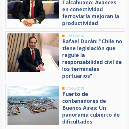
Talcahuano: Avances
en conectividad
ferroviaria mejoran la
productividad
05/Oct/2018
Rafael Durán: "Chile no
tiene legislación que
regule la
responsabilidad civil de
los terminales
portuarios"
05/Oct/2018
Puerto de
contenedores de
Buenos Aires: Un
panorama cubierto de
dificultades