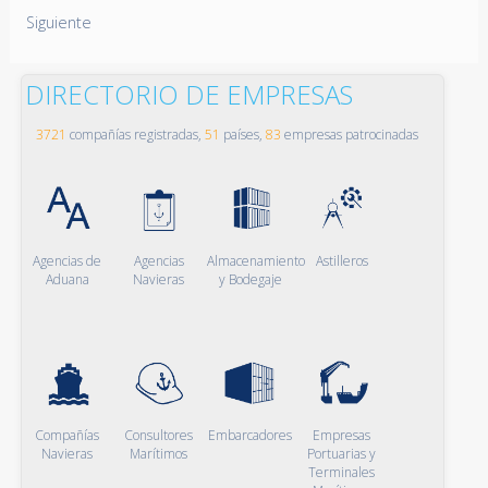
Siguiente
DIRECTORIO DE EMPRESAS
3721
compañías registradas,
51
países,
83
empresas patrocinadas
Agencias de
Agencias
Almacenamiento
Astilleros
Aduana
Navieras
y Bodegaje
Compañías
Consultores
Embarcadores
Empresas
Navieras
Marítimos
Portuarias y
Terminales