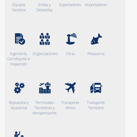
Equipos
Estiba y
Exportadores
Importadores
Naúticos
Desestiba
Ingeniería,
Organizaciones
Otras
Pesqueros
Certificación e
Inspección
Repuestos y
Terminales
Transporte
Transporte
Accesorios
Terrestres y
Aéreo
Terrestre
Aeroportuarios