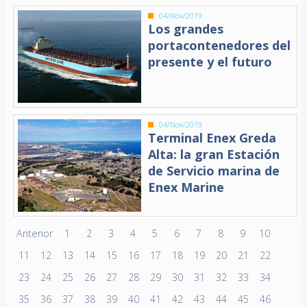
04/Nov/2019
Los grandes
portacontenedores del
presente y el futuro
04/Nov/2019
Terminal Enex Greda
Alta: la gran Estación
de Servicio marina de
Enex Marine
Anterior
1
2
3
4
5
6
7
8
9
10
11
12
13
14
15
16
17
18
19
20
21
22
23
24
25
26
27
28
29
30
31
32
33
34
35
36
37
38
39
40
41
42
43
44
45
46