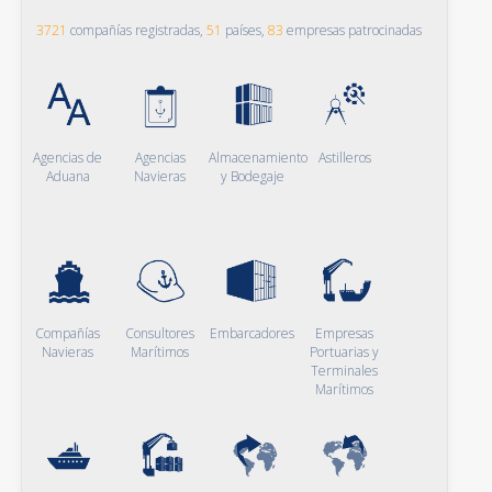
3721
compañías registradas,
51
países,
83
empresas patrocinadas
Agencias de
Agencias
Almacenamiento
Astilleros
Aduana
Navieras
y Bodegaje
Compañías
Consultores
Embarcadores
Empresas
Navieras
Marítimos
Portuarias y
Terminales
Marítimos