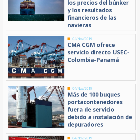
los precios del búnker
y los resultados
financieros de las
navieras
04/Nov/2019
CMA CGM ofrece
servicio directo USEC-
Colombia-Panamá
04/Nov/2019
Más de 100 buques
portacontenedores
fuera de servicio
debido a instalación de
depuradores
04/Nov/2019