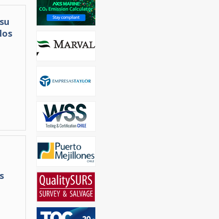
su
los
s