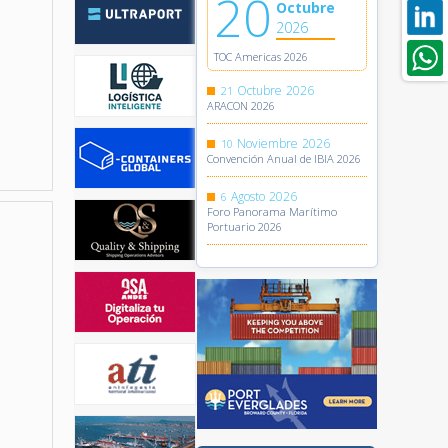
20
Octubre
2026
TOC Americas 2026
Octubre
2026
21
ARACON 2026
Noviembre
2026
10
Convención Anual de IBIA 2026
Agosto
2026
6
Foro Panorama Marítimo
Portuario 2026