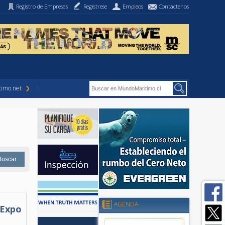
Registro de Empresas
Regístrese
Empleos
Contáctenos
imo.net
AGENDA
 Expo