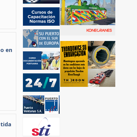
mo en
tida