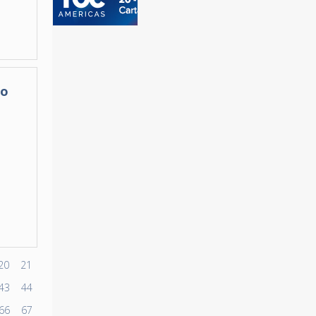
io
20
21
43
44
66
67