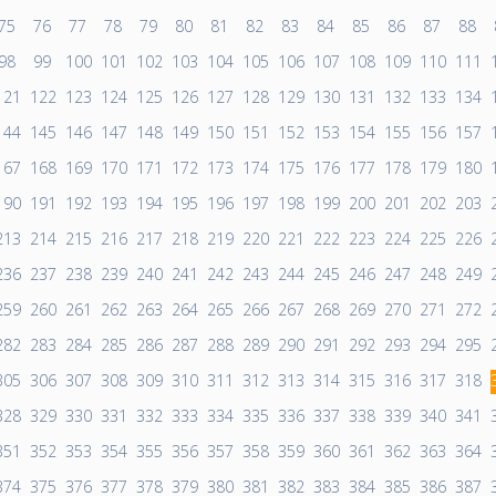
75
76
77
78
79
80
81
82
83
84
85
86
87
88
98
99
100
101
102
103
104
105
106
107
108
109
110
111
121
122
123
124
125
126
127
128
129
130
131
132
133
134
144
145
146
147
148
149
150
151
152
153
154
155
156
157
167
168
169
170
171
172
173
174
175
176
177
178
179
180
190
191
192
193
194
195
196
197
198
199
200
201
202
203
213
214
215
216
217
218
219
220
221
222
223
224
225
226
236
237
238
239
240
241
242
243
244
245
246
247
248
249
259
260
261
262
263
264
265
266
267
268
269
270
271
272
282
283
284
285
286
287
288
289
290
291
292
293
294
295
305
306
307
308
309
310
311
312
313
314
315
316
317
318
328
329
330
331
332
333
334
335
336
337
338
339
340
341
351
352
353
354
355
356
357
358
359
360
361
362
363
364
374
375
376
377
378
379
380
381
382
383
384
385
386
387