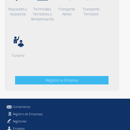
Repuestos y
Terminales
Transporte
Transporte
Accesorios
Terrestres y
Aéreo
Terrestre
Aeroportuarios
Turismo
Registre su Empresa
Contáctenos
Registro de Empresas
Regístrese
Empleos