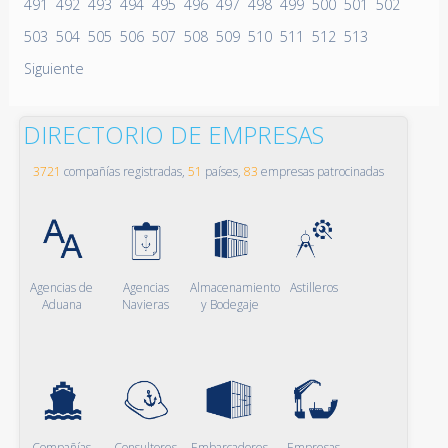
491
492
493
494
495
496
497
498
499
500
501
502
503
504
505
506
507
508
509
510
511
512
513
Siguiente
DIRECTORIO DE EMPRESAS
3721
compañías registradas,
51
países,
83
empresas patrocinadas
Agencias de
Agencias
Almacenamiento
Astilleros
Aduana
Navieras
y Bodegaje
Compañías
Consultores
Embarcadores
Empresas