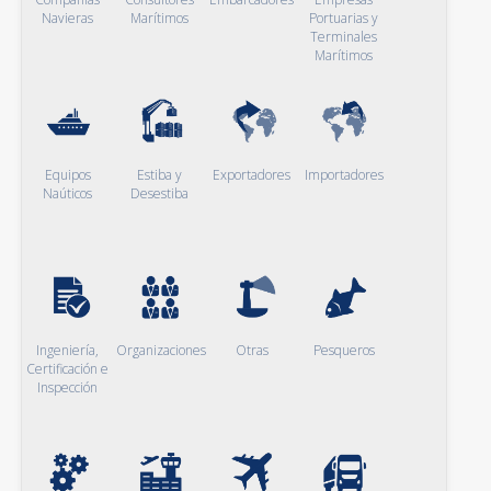
Navieras
Marítimos
Portuarias y
Terminales
Marítimos
Equipos
Estiba y
Exportadores
Importadores
Naúticos
Desestiba
Ingeniería,
Organizaciones
Otras
Pesqueros
Certificación e
Inspección