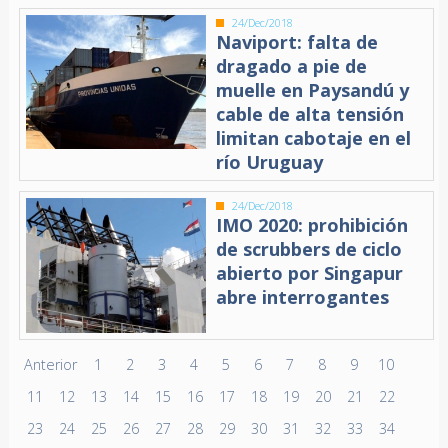
24/Dec/2018
Naviport: falta de
dragado a pie de
muelle en Paysandú y
cable de alta tensión
limitan cabotaje en el
río Uruguay
24/Dec/2018
IMO 2020: prohibición
de scrubbers de ciclo
abierto por Singapur
abre interrogantes
Anterior
1
2
3
4
5
6
7
8
9
10
11
12
13
14
15
16
17
18
19
20
21
22
23
24
25
26
27
28
29
30
31
32
33
34