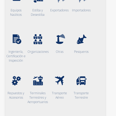
Equipos
Estiba y
Exportadores
Importadores
Naúticos
Desestiba
Ingeniería,
Organizaciones
Otras
Pesqueros
Certificación e
Inspección
Repuestos y
Terminales
Transporte
Transporte
Accesorios
Terrestres y
Aéreo
Terrestre
Aeroportuarios