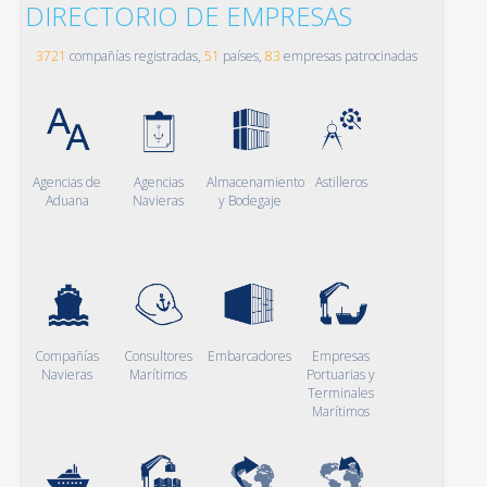
DIRECTORIO DE EMPRESAS
3721
compañías registradas,
51
países,
83
empresas patrocinadas
Agencias de
Agencias
Almacenamiento
Astilleros
Aduana
Navieras
y Bodegaje
Compañías
Consultores
Embarcadores
Empresas
Navieras
Marítimos
Portuarias y
Terminales
Marítimos