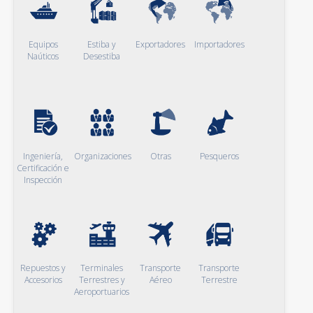
Equipos
Estiba y
Exportadores
Importadores
Naúticos
Desestiba
Ingeniería,
Organizaciones
Otras
Pesqueros
Certificación e
Inspección
Repuestos y
Terminales
Transporte
Transporte
Accesorios
Terrestres y
Aéreo
Terrestre
Aeroportuarios