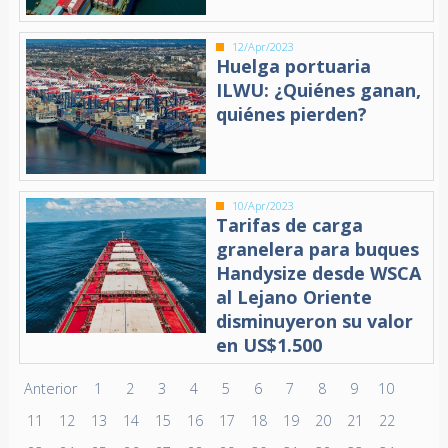
12/Apr/2023
Huelga portuaria
ILWU: ¿Quiénes ganan,
quiénes pierden?
10/Apr/2023
Tarifas de carga
granelera para buques
Handysize desde WSCA
al Lejano Oriente
disminuyeron su valor
en US$1.500
Anterior
1
2
3
4
5
6
7
8
9
10
11
12
13
14
15
16
17
18
19
20
21
22