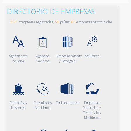
DIRECTORIO DE EMPRESAS
3721
compañías registradas,
51
países,
83
empresas patrocinadas
Agencias de
Agencias
Almacenamiento
Astilleros
Aduana
Navieras
y Bodegaje
Compañías
Consultores
Embarcadores
Empresas
Navieras
Marítimos
Portuarias y
Terminales
Marítimos